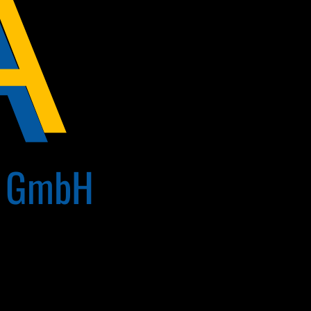
A
g GmbH